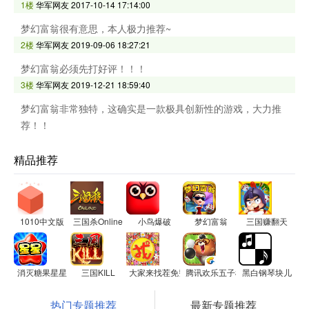
1楼
华军网友
2017-10-14 17:14:00
梦幻富翁很有意思，本人极力推荐~
2楼
华军网友
2019-09-06 18:27:21
梦幻富翁必须先打好评！！！
3楼
华军网友
2019-12-21 18:59:40
梦幻富翁非常独特，这确实是一款极具创新性的游戏，大力推
荐！！
精品推荐
1010中文版
三国杀Online
小鸟爆破
梦幻富翁
三国赚翻天
消灭糖果星星
三国KILL
大家来找茬免费版
腾讯欢乐五子棋
黑白钢琴块儿
热门专题推荐
最新专题推荐