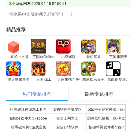
3楼
华军网友
2020-04-18 07:50:51
切水果中文版必须先打好评！！！
精品推荐
1010中文版
三国杀Online
小鸟爆破
梦幻富翁
三国赚翻天
消灭糖果星星
三国KILL
大家来找茬免费版
腾讯欢乐五子棋
黑白钢琴块儿
热门专题推荐
最新专题推荐
暗黑破坏神游戏工具合
团购软件合集专区
p2p种子搜索神器下载-
adobe软件大全-adobe
安全上网大全
浏览器电脑版下载-浏览
集
P2P种子搜索神器专题
暗黑破坏神3游戏合集
安信行情软件
按键精灵软件哪个好?
全系列软件下载-adobe
器下载合集
按键精灵软件合集
软件下载