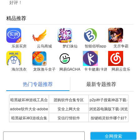
好评！
精品推荐
乐居买房
云鸟商城
梦幻诛仙
智能佰明app
无尽争霸
海尔洗衣
龙珠激斗盒子
网易GACHA
卡卡健康(卡路里小助手)
网易云音乐
热门专题推荐
最新专题推荐
暗黑破坏神游戏工具合
团购软件合集专区
p2p种子搜索神器下载-
adobe软件大全-adobe
安全上网大全
浏览器电脑版下载-浏览
集
P2P种子搜索神器专题
暗黑破坏神3游戏合集
安信行情软件
按键精灵软件哪个好?
全系列软件下载-adobe
器下载合集
按键精灵软件合集
软件下载