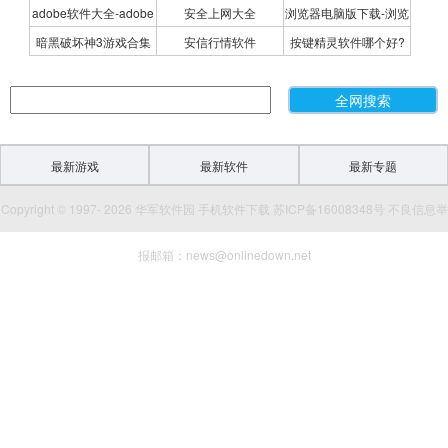
adobe软件大全-adobe
安全上网大全
浏览器电脑版下载-浏览
集
P2P种子搜索神器专题
暗黑破坏神3游戏合集
安信行情软件
按键精灵软件哪个好?
全系列软件下载-adobe
器下载合集
按键精灵软件合集
软件下载
最新游戏
最新软件
最新专题
Copyright © 1997- 2026 华军软件园 手机软件下载 苏ICP备16008348号 不良信息举
报邮箱：news@onlinedown.net