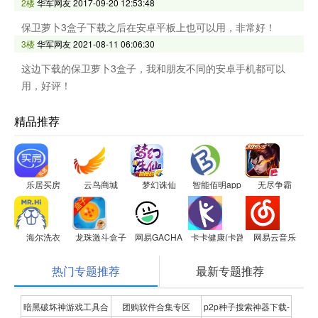
2楼
华军网友
2017-09-20 12:53:48
保卫萝卜3盒子下载之后在安卓平板上也可以用，非常好！
3楼
华军网友
2021-08-11 06:06:30
这边下载的保卫萝卜3盒子，我和朋友不同的安卓手机都可以
用，好评！
精品推荐
乐居买房
云鸟商城
梦幻诛仙
智能佰明app
无尽争霸
海尔洗衣
龙珠激斗盒子
网易GACHA
卡卡健康(卡路里小助手)
网易云音乐
热门专题推荐
最新专题推荐
暗黑破坏神游戏工具合
团购软件合集专区
p2p种子搜索神器下载-