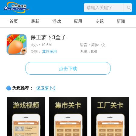
首页
最新
游戏
应用
专题
新闻
保卫萝卜3盒子
大小：10.6M
语言：简体中文
类别：
其它应用
系统：IOS
点击下载
为您推荐：
保卫萝卜3