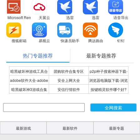
Microsoft Remote Desktop
天翼云
迅雷
迅雷
语音导出
搜狐邮箱
易视云
快递员助手
腾达路由
钉钉
热门专题推荐
最新专题推荐
暗黑破坏神游戏工具合
团购软件合集专区
p2p种子搜索神器下载-
adobe软件大全-adobe
安全上网大全
浏览器电脑版下载-浏览
集
P2P种子搜索神器专题
暗黑破坏神3游戏合集
安信行情软件
按键精灵软件哪个好?
全系列软件下载-adobe
器下载合集
按键精灵软件合集
软件下载
最新游戏
最新软件
最新专题