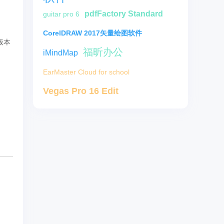
pdfFactory Standard
guitar pro 6
CorelDRAW 2017矢量绘图软件
版本
福昕办公
iMindMap
EarMaster Cloud for school
Vegas Pro 16 Edit