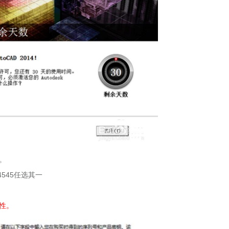
。
454545任选其一
性。