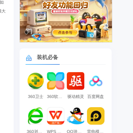
如
强大
广告
装机必备
360卫士
360软件管家
驱动精灵
百度网盘
360浏览器
WPS Office
QQ游戏大厅
雷电模拟器