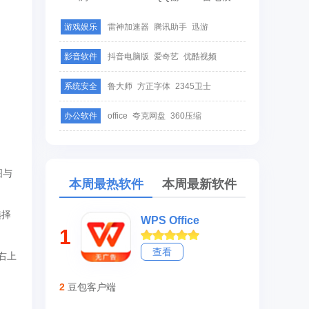
游戏娱乐
雷神加速器
腾讯助手
迅游
影音软件
抖音电脑版
爱奇艺
优酷视频
系统安全
鲁大师
方正字体
2345卫士
办公软件
office
夸克网盘
360压缩
图与
本周最热软件
本周最新软件
选择
WPS Office
1
查看
右上
2
豆包客户端