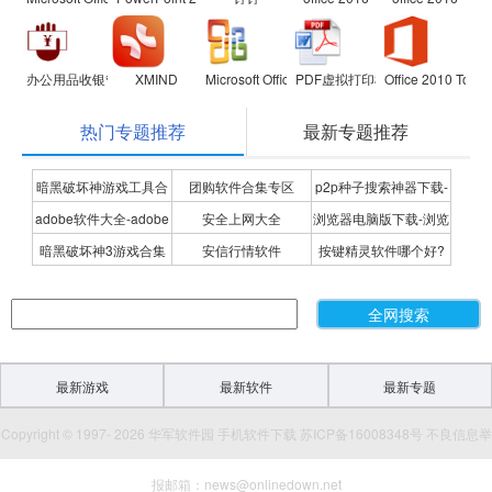
办公用品收银管理软件
XMIND
Microsoft Office Visio Professional
PDF虚拟打印机
Office 2010 Toolki
热门专题推荐
最新专题推荐
暗黑破坏神游戏工具合
团购软件合集专区
p2p种子搜索神器下载-
adobe软件大全-adobe
安全上网大全
浏览器电脑版下载-浏览
集
P2P种子搜索神器专题
暗黑破坏神3游戏合集
安信行情软件
按键精灵软件哪个好?
全系列软件下载-adobe
器下载合集
按键精灵软件合集
软件下载
最新游戏
最新软件
最新专题
Copyright © 1997- 2026 华军软件园 手机软件下载 苏ICP备16008348号 不良信息举
报邮箱：news@onlinedown.net