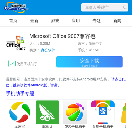
首页
最新
游戏
应用
专题
新闻
Microsoft Office 2007兼容包
大小：8.28M
语言：简体中文
类别：
办公软件
系统：WinAll
安全下载
使用手机助手
需2345手机助手
温馨提示：该页面为非安卓软件，此软件不支持Android用户安装，
请点击此
处，跳转该软件Android版，谢谢。
手机助手专题
应用宝
豌豆荚
360手机助手
百度手机助手
应