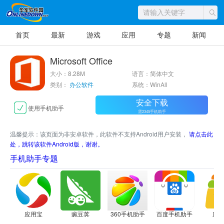
首页
最新
游戏
应用
专题
新闻
Microsoft Office
大小：8.28M
语言：简体中文
类别：
办公软件
系统：WinAll
安全下载
使用手机助手
需2345手机助手
温馨提示：该页面为非安卓软件，此软件不支持Android用户安装，
请点击此
处，跳转该软件Android版，谢谢。
手机助手专题
应用宝
豌豆荚
360手机助手
百度手机助手
应