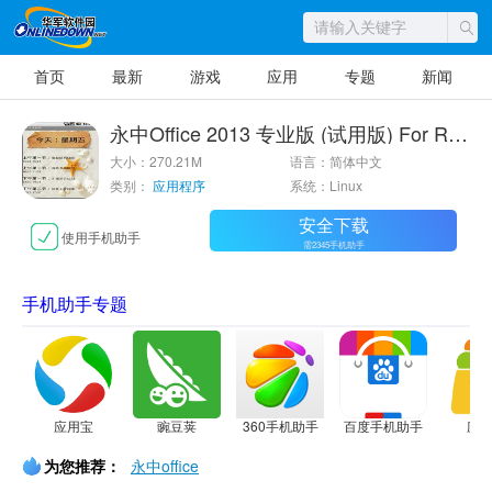
首页
最新
游戏
应用
专题
新闻
永中Office 2013 专业版 (试用版) For RPM(64bit)
大小：270.21M
语言：简体中文
类别：
应用程序
系统：Linux
安全下载
使用手机助手
需2345手机助手
手机助手专题
应用宝
豌豆荚
360手机助手
百度手机助手
应
为您推荐：
永中office