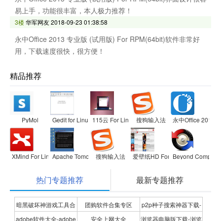
易上手，功能很丰富，本人极力推荐！
3楼
华军网友
2018-09-23 01:38:58
永中Office 2013 专业版 (试用版) For RPM(64bit)软件非常好
用，下载速度很快，很方便！
精品推荐
PyMol
Gedit for Linux
115云 For Linux
搜狗输入法
永中Office 2013
XMind For Linux(64)
Apache Tomcat For Linux
搜狗输入法
爱壁纸HD For Linux
Beyond Compare 
热门专题推荐
最新专题推荐
暗黑破坏神游戏工具合
团购软件合集专区
p2p种子搜索神器下载-
adobe软件大全-adobe
安全上网大全
浏览器电脑版下载-浏览
集
P2P种子搜索神器专题