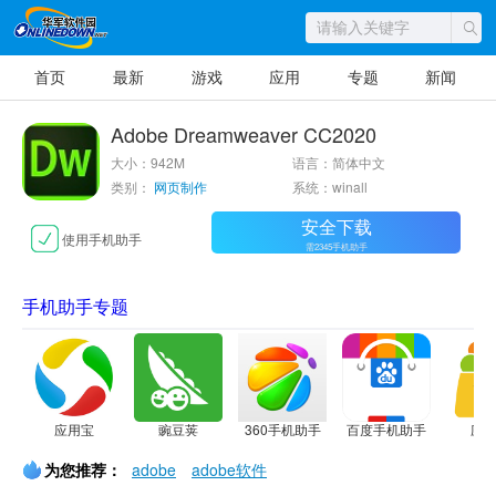
首页
最新
游戏
应用
专题
新闻
Adobe Dreamweaver CC2020
大小：942M
语言：简体中文
类别：
网页制作
系统：winall
安全下载
使用手机助手
需2345手机助手
手机助手专题
应用宝
豌豆荚
360手机助手
百度手机助手
应
为您推荐：
adobe
adobe软件