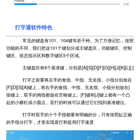
打字通软件特色
常见的键盘有101、104键等若干种。为了方便记忆，按照
功能的不同，我们把这101个键划分成主键盘区，功能键区、控制
键区、状态指示区和数字键区5个区域。
主键盘区有8个基准键，分別是[A][S][D][F][G][H][J][K][L][;]
打字之前要将左手的食指、中指、无名指、小指分别放在
[F][D][S][A]键上，将右手的食指、中指、无名指、小指分别放在]
按键上，双手的拇指都放在空格键上。[F]键和[J]键上都有一个凸
起的小横杠或小圆点，盲打的时候可以通过它们找到基准键位。
打字时双手的十个手指都要有明确的分，只有按照缸正确
的手指分打字，才形实现直打和提局打字速度