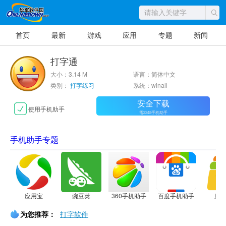
首页
最新
游戏
应用
专题
新闻
打字通
大小：3.14 M
语言：简体中文
类别：
打字练习
系统：winall
安全下载
使用手机助手
需2345手机助手
手机助手专题
应用宝
豌豆荚
360手机助手
百度手机助手
应
为您推荐：
打字软件