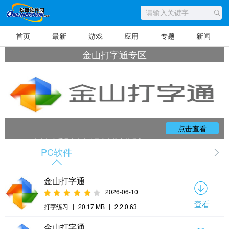
首页
最新
游戏
应用
专题
新闻
金山打字通专区
点击查看
金山打字通是由金山公司官方推出的经典
打字练习软件，支持Windows全平台运行，为
PC软件
免费软件。主要功能涵盖英文打字、拼音打
字、五笔打字三种主流输入法的针对性练习，
提供独特的关卡模式、打字测试、打字游戏、
职业训练等核心服务。软件采用循序渐进的教
金山打字通
学方式，支持易错键常用词重点训练、纠正南
方音模糊音、五笔反差工具、同声录入等12项
2026-06-10
职业训练。界面简洁直观，操作便捷，内置趣
味打字游戏有效避免学习枯燥。作为国内最受
查看
欢迎的打字练习工具，金山打字通广泛应用于
打字练习
|
20.17 MB
|
2.2.0.63
电脑初学者、学生、办公人员等群体，是提升
打字速度与准确性的理想选择，深受广大用户
金山打字通
喜爱和信赖。