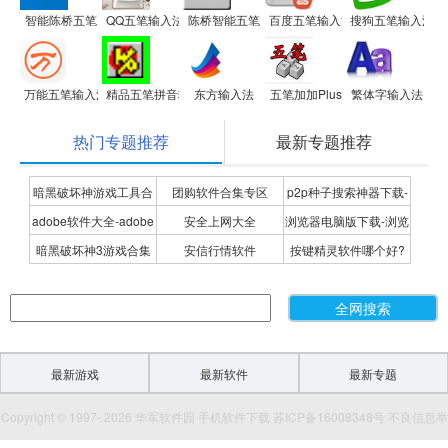
智能陈桥五笔
QQ五笔输入法
陈桥智能五笔
百度五笔输入法
搜狗五笔输入法
万能五笔输入法 电脑版
精品五笔拼音输入法
东方输入法
五笔加加Plus
繁体字输入法
热门专题推荐
最新专题推荐
暗黑破坏神游戏工具合
团购软件合集专区
p2p种子搜索神器下载-
adobe软件大全-adobe
安全上网大全
浏览器电脑版下载-浏览
集
P2P种子搜索神器专题
暗黑破坏神3游戏合集
安信行情软件
按键精灵软件哪个好?
全系列软件下载-adobe
器下载合集
按键精灵软件合集
软件下载
最新游戏
最新软件
最新专题
Copyright © 1997- 2026 华军软件园 手机软件下载 苏ICP备16008348号 不良信息举