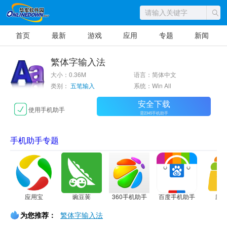
首页
最新
游戏
应用
专题
新闻
繁体字输入法
大小：0.36M
语言：简体中文
类别：
五笔输入
系统：Win All
安全下载
使用手机助手
需2345手机助手
手机助手专题
应用宝
豌豆荚
360手机助手
百度手机助手
应
为您推荐：
繁体字输入法