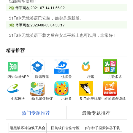
也能照常使用！
2楼
华军网友
2021-07-14 11:56:02
51Talk无忧英语已安装，确实是最新版。
3楼
华军网友
2020-08-03 04:53:17
51Talk无忧英语下载之后在安卓平板上也可以用，非常好！
精品推荐
阔知学堂APP
腾讯课堂
优师云
橙啦
儿歌多多
中移网大
幼儿园督导评估
小伴龙
51Talk无忧英语
好爸妈点读机
热门专题推荐
最新专题推荐
暗黑破坏神游戏工具合
团购软件合集专区
p2p种子搜索神器下载-