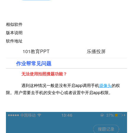
相似软件
版本说明
软件地址
101教育PPT
乐播投屏
作业帮常见问题
XMIND 8
学习通
一体化教学软件
多屏互动教学
无法使用拍照搜题功能？
时刻头脑风暴
查看
优质课程资源
查看
遇到这种情况一般是没有开启app调用手机
摄像头
的权
查看
查看
限。用户需要去手机的安全中心或者设置中开启app权限。