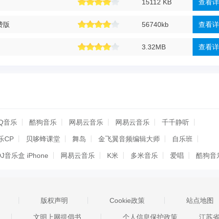
15112 KB
查看详
免费版
56740kb
查看详
3.32MB
查看详
Q音乐
酷狗音乐
网易云音乐
网易云音乐
千千静听
乐CP
贝哆蜂课堂
舞岛
金飞翼音频编辑大师
自乐班
DJ音乐盒 iPhone
网易云音乐
K米
多米音乐
爱唱
酷狗音
制作器
钢琴教练
吉他调音器
钢琴谱大全3
跟我学唱歌
全300首
天天点歌
视频压缩助手
爱玩吉他
清风DJ
版权声明
Cookie政策
站点地图
FM For iphone
虾米音乐
百度音乐 For iphone
文明上网提倡书
个人信息保护政策
江苏