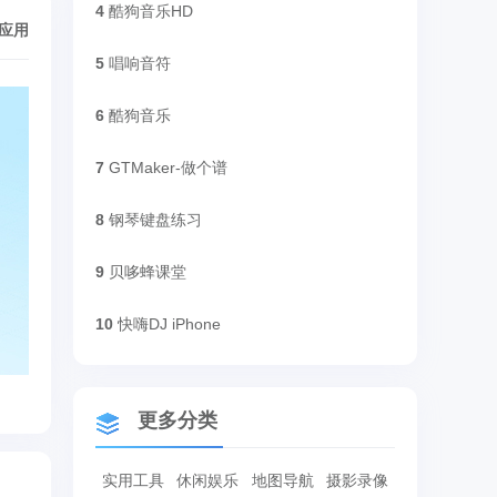
4
酷狗音乐HD
/应用
5
唱响音符
6
酷狗音乐
7
GTMaker-做个谱
8
钢琴键盘练习
9
贝哆蜂课堂
10
快嗨DJ iPhone
更多分类
实用工具
休闲娱乐
地图导航
摄影录像