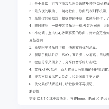
1：最全曲库，百万正版高品质音乐随身携带;新鲜权
2：最方便的歌曲，一键将歌曲、歌曲列表到手机里
3：最懂你的播放器，根据你的播放、收藏等操作，了
4：随时随地，一键安装音乐到手机;云音乐同步，无
5：小秘籍，点击红心收藏喜爱的歌曲，虾米会更懂
更新说明
1、新增阿里音乐排行榜，快来支持你的爱豆;
2、新增手机唱片店，EXO，五月天，林宥嘉，田馥甄
​3、微信分享又回来了，分享好音乐给好友吧;
4、支持XTRC歌词，百万首英日韩歌曲的翻译歌词能
5、搜索支持显示艺人别名，找外国歌手更方便;
6、优化累积试听规则，听歌数量不再漏记。
兼容性：
需要 iOS 7.0 或更高版本。与 iPhone、iPad 和 iPod 