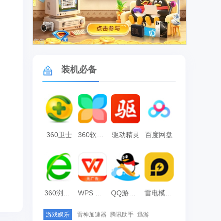
广告
装机必备
360卫士
360软件管家
驱动精灵
百度网盘
360浏览器
WPS Office
QQ游戏大厅
雷电模拟器
游戏娱乐
雷神加速器
腾讯助手
迅游