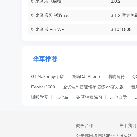
虾米音乐电脑版
2.0.2
虾米音乐客户端mac
3.1.2 官方
虾米音乐 For WP
3.10.8.505
华军推荐
GTMaker-做个谱
快嗨DJ iPhone
唱响音符
Q
Foobar2000
爱优蛙AI智能钢琴陪练ios官方版
音
呱呱学琴
吉他猫
钢琴键盘练习
吉他自学
QQ音乐
百度音乐
音悦Tai
熊猫听书
铃音
水晶DJ
听书大全
歌者盟
AcePlayer
儿歌大
商务合作
关于我们
疯狂猜歌名
钢琴曲
吉他精英
酷狗音乐
酷狗
公安部网络违法犯罪举报网站