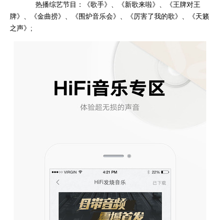
热播综艺节目：《歌手》、《新歌来啦》、《王牌对王
牌》、《金曲捞》、《围炉音乐会》、《厉害了我的歌》、《天籁
之声》;