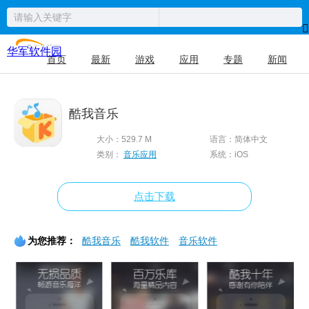
华军软件园
首页
最新
游戏
应用
专题
新闻
酷我音乐
大小：529.7 M
语言：简体中文
类别：
音乐应用
系统：iOS
点击下载
为您推荐：
酷我音乐
酷我软件
音乐软件