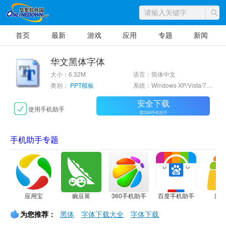
首页
最新
游戏
应用
专题
新闻
华文黑体字体
大小：6.32M
语言：简体中文
类别：
PPT模板
系统：Windows XP/Vista/7/8/10
安全下载
使用手机助手
需2345手机助手
手机助手专题
应用宝
豌豆荚
360手机助手
百度手机助手
应
为您推荐：
黑体
字体下载大全
字体下载