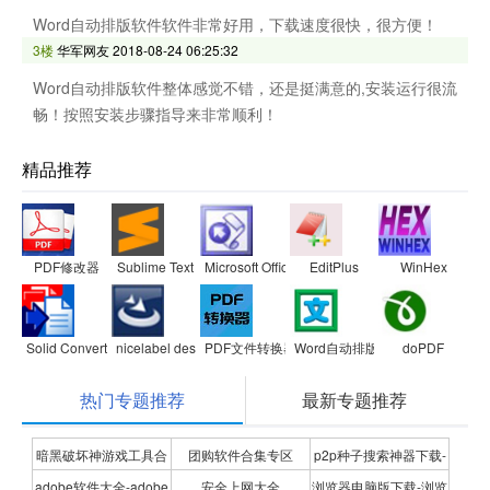
Word自动排版软件软件非常好用，下载速度很快，很方便！
3楼
华军网友
2018-08-24 06:25:32
Word自动排版软件整体感觉不错，还是挺满意的,安装运行很流
畅！按照安装步骤指导来非常顺利！
精品推荐
PDF修改器
Sublime Text
Microsoft Office FrontPage 2003
EditPlus
WinHex
Solid Converter PDF
nicelabel designer
PDF文件转换器(PDF File Converter)
Word自动排版软件
doPDF
热门专题推荐
最新专题推荐
暗黑破坏神游戏工具合
团购软件合集专区
p2p种子搜索神器下载-
adobe软件大全-adobe
安全上网大全
浏览器电脑版下载-浏览
集
P2P种子搜索神器专题