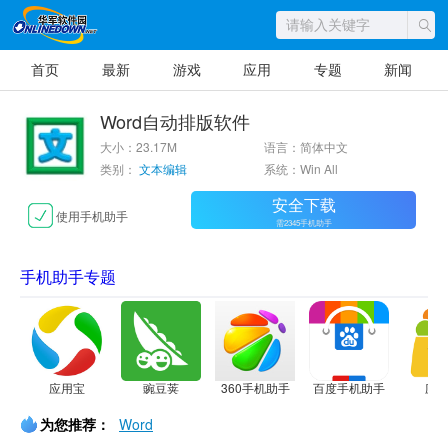
首页
最新
游戏
应用
专题
新闻
Word自动排版软件
大小：23.17M
语言：简体中文
类别：
文本编辑
系统：Win All
安全下载
使用手机助手
需2345手机助手
手机助手专题
应用宝
豌豆荚
360手机助手
百度手机助手
应
为您推荐：
Word