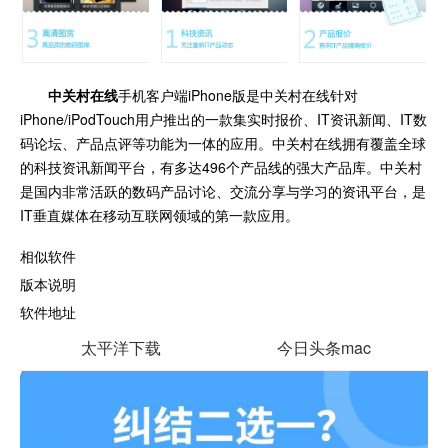
中关村在线
手机客户端iPhone版是中关村在线针对
iPhone/iPodTouch用户推出的一款集实时报价、IT资讯新闻、IT数
码论坛、产品点评等功能为一体的应用。中关村在线拥有覆盖全球
的科技资讯新闻平台，有多达496个产品线的强大产品库。中关村
是国内非常活跃的数码产品讨论、交流分享与学习的资讯平台，是
IT垂直媒体在移动互联网领域的第一款应用。
相似软件
版本说明
软件地址
太平洋下载
今日头条mac
今日头条
玩科技
2.0.5 官方版
8.6.4 Mac版
央视新闻
8.6.9 安卓版
查看
3.4 官方版
查看