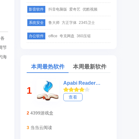
影音软件
抖音电脑版
爱奇艺
优酷视频
系统安全
鲁大师
方正字体
2345卫士
办公软件
office
夸克网盘
360压缩
的各
调节
的海
本周最热软件
本周最新软件
Apabi Reader(ceb文件阅读器)
1
查看
2
4399游戏盒
3
当当云阅读