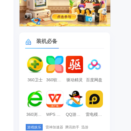
广告
装机必备
360卫士
360软件管家
驱动精灵
百度网盘
360浏览器
WPS Office
QQ游戏大厅
雷电模拟器
游戏娱乐
雷神加速器
腾讯助手
迅游