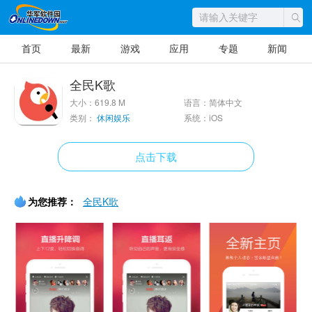
首页
最新
游戏
应用
专题
新闻
全民K歌
大小：619.8 M
语言：简体中文
类别：
休闲娱乐
系统：iOS
点击下载
为您推荐：
全民K歌