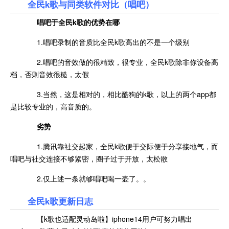
全民k歌与同类软件对比（唱吧）
唱吧于全民k歌的优势在哪
1.唱吧录制的音质比全民k歌高出的不是一个级别
2.唱吧的音效做的很精致，很专业，全民k歌除非你设备高
档，否则音效很糙，太假
3.当然，这是相对的，相比酷狗的k歌，以上的两个app都
是比较专业的，高音质的。
劣势
1.腾讯靠社交起家，全民k歌便于交际便于分享接地气，而
唱吧与社交连接不够紧密，圈子过于开放，太松散
2.仅上述一条就够唱吧喝一壶了。。
全民k歌更新日志
【k歌也适配灵动岛啦】iphone14用户可努力唱出