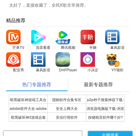
太好了，直接收藏了，全民K歌非常推荐。
精品推荐
芒果TV
迅雷看看
腾讯视频
半糖
暴风影音
配音秀
暴风影音
DHFPlayer
小决定
YY视听
热门专题推荐
最新专题推荐
暗黑破坏神游戏工具合
团购软件合集专区
p2p种子搜索神器下载-
adobe软件大全-adobe
安全上网大全
浏览器电脑版下载-浏览
集
P2P种子搜索神器专题
暗黑破坏神3游戏合集
安信行情软件
按键精灵软件哪个好?
全系列软件下载-adobe
器下载合集
按键精灵软件合集
软件下载