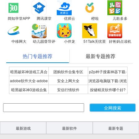
阔知学堂APP
腾讯课堂
优师云
橙啦
儿歌多多
中移网大
幼儿园督导评估
小伴龙
51Talk无忧英语
好爸妈点读机
热门专题推荐
最新专题推荐
暗黑破坏神游戏工具合
团购软件合集专区
p2p种子搜索神器下载-
adobe软件大全-adobe
安全上网大全
浏览器电脑版下载-浏览
集
P2P种子搜索神器专题
暗黑破坏神3游戏合集
安信行情软件
按键精灵软件哪个好?
全系列软件下载-adobe
器下载合集
按键精灵软件合集
软件下载
最新游戏
最新软件
最新专题