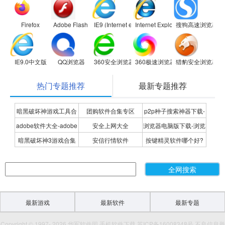
Firefox
Adobe Flash Player
IE9 (Internet explorer 9)
Internet Explorer 8
搜狗高速浏览器
IE9.0中文版
QQ浏览器
360安全浏览器
360极速浏览器
猎豹安全浏览器
热门专题推荐
最新专题推荐
暗黑破坏神游戏工具合
团购软件合集专区
p2p种子搜索神器下载-
adobe软件大全-adobe
安全上网大全
浏览器电脑版下载-浏览
集
P2P种子搜索神器专题
暗黑破坏神3游戏合集
安信行情软件
按键精灵软件哪个好?
全系列软件下载-adobe
器下载合集
按键精灵软件合集
软件下载
最新游戏
最新软件
最新专题
Copyright © 1997- 2026 华军软件园 手机软件下载 苏ICP备16008348号 不良信息举