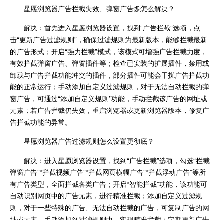
星愿浏览器广告拦截失效、弹窗广告多怎么解决？
解决：首先进入星愿浏览器设置，找到“广告拦截”选项，点
击“更新广告过滤规则”，确保过滤规则为最新版本，能够拦截最新
的广告形式；开启“强力拦截”模式，该模式可增强广告拦截力度，
有效拦截弹窗广告、弹窗插件等；检查已安装的扩展插件，禁用或
卸载与广告拦截功能冲突的插件，部分插件可能会干扰广告拦截功
能的正常运行；手动添加自定义过滤规则，对于无法自动拦截的弹
窗广告，可通过“添加自定义规则”功能，手动拦截该广告的网址或
元素；若广告拦截仍失效，重启浏览器或更新浏览器版本，修复广
告拦截功能的异常。
星愿浏览器广告过滤规则怎么设置更彻底？
解决：进入星愿浏览器设置，找到“广告拦截”选项，勾选“拦截
弹窗广告”“拦截视频广告”“拦截网页横幅广告”“拦截浮动广告”等所
有广告类型，全面拦截各类广告；开启“智能拦截”功能，该功能可
自动识别网页中的广告元素，进行精准拦截；添加自定义过滤规
则，对于一些特殊的广告、无法自动拦截的广告，可复制广告的网
址或元素，手动添加到过滤规则中，实现精准拦截；定期更新广告