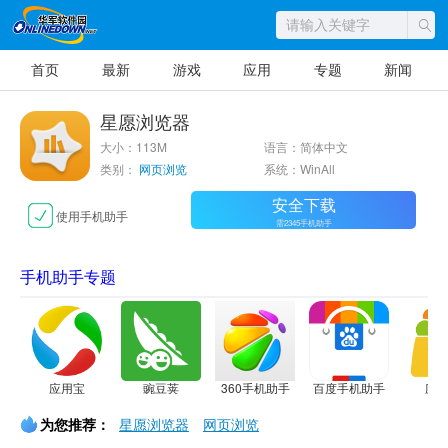
首页
最新
游戏
应用
专题
新闻
星愿浏览器
大小：113M
语言：简体中文
类别：
网页浏览
系统：WinAll
安全下载
使用手机助手
需2345手机助手
手机助手专题
应用宝
豌豆荚
360手机助手
百度手机助手
应
为您推荐：
星愿浏览器
网页浏览