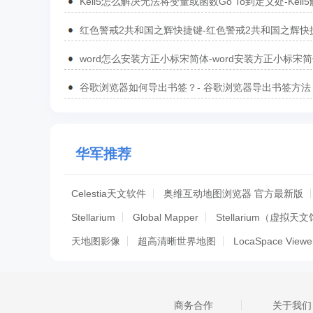
Keil5怎么解决无法将变量或函数Go To到定义处-Keil
无法将变量或函数Go To到定义处的方法
红色警戒2共和国之辉快捷键-红色警戒2共和国之辉快
汇总
word怎么安装方正小标宋简体-word安装方正小标宋
方法
谷歌浏览器如何导出书签？- 谷歌浏览器导出书签方法
华军推荐
Celestia天文软件
奥维互动地图浏览器 官方最新版
Stellarium
Global Mapper
Stellarium（虚拟天
天地图影像
超高清晰世界地图
LocaSpace Viewe
KStars
极品电子地图
Planets 3D Pro
Klokan 
凯立德2017秋季版导航C1204-C7P18-3F21J0Y懒人包
商务合作
关于我们
北京轨道交通线路图2018版 高清版
深圳地铁规划图2