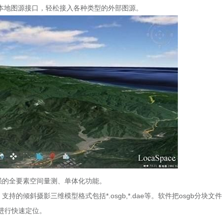
本地图源接口，轻松接入各种类型的外部图源。
的全要素空间量测、单体化功能。
览。支持的倾斜摄影三维模型格式包括*.osgb,*.dae等。软件把osgb分块文
上进行快速定位。