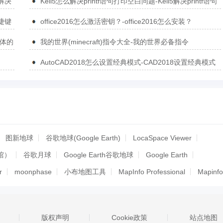
5解决
Keil5怎么解决printf语句打印空白问题-Keil5解决printf语句
打印空白问题的方法
捷键
office2016怎么激活密钥？-office2016怎么安装？
简体的
我的世界(minecraft)指令大全-我的世界必备指令
AutoCAD2018怎么设置经典模式-CAD2018设置经典模式
的方法
图新地球
谷歌地球(Google Earth)
LocaSpace Viewer
文馆）
谷歌月球
Google Earth谷歌地球
Google Earth
r
moonphase
小布地图工具
MapInfo Professional
Mapinfo
Map Tiler Plus
MapTiler
中国高铁线路图2018春运版
凯立德2018普清全分辨率版P1206-D5S02-3G21J0Z
版权声明
Cookie政策
站点地图
030年
重庆轨道交通线路图2018最新版 高清版