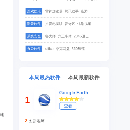
游戏娱乐
雷神加速器
腾讯助手
迅游
影音软件
抖音电脑版
爱奇艺
优酷视频
系统安全
鲁大师
方正字体
2345卫士
办公软件
office
夸克网盘
360压缩
本周最热软件
本周最新软件
Google Earth谷歌地球
1
查看
件建
2
图新地球