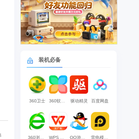
广告
装机必备
360卫士
360软件管家
驱动精灵
百度网盘
地
360浏览器
WPS Office
QQ游戏大厅
雷电模拟器