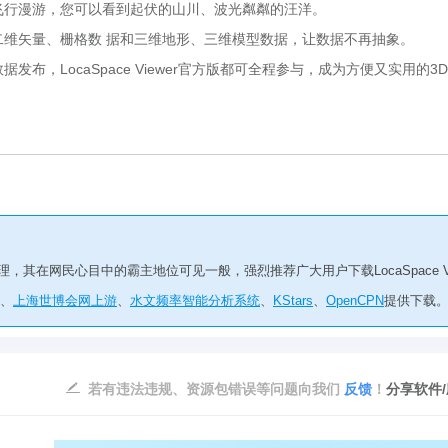
任意角落飞行漫游，您可以看到起伏的山川、波光粼粼的汪洋。
分析你的二维矢量、栅格数 据和三维地形、三维模型数据，让数据不再抽象。
LocaSpace Viewer官方版都可全程参与，成为方便又实用的3D
文地理，其在网民心目中的霸主地位可见一般，强烈推荐广大用户下载LocaSpace V
、
上海世博会网上游
、
水文频率智能分析系统
、
KStars
、
OpenCPN
提供下载
若有违法违规、资源包错误等问题向我们
反馈
！
分享软件