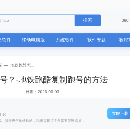
搜索
ffice
36
果软件
移动电脑版
系统软件
软件专题
教程
程
—
地铁跑酷怎...
号？-地铁跑酷复制跑号的方法
日期：2026-06-03
立即下载
-10
软件介绍: 地铁跑酷是一款趣味十足的跑酷游戏。背景设于地铁铁轨，玩家需操控主角躲避警察追捕，在障碍与火...