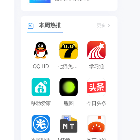
本周热推
更多
QQ HD
七猫免费小说
学习通
移动爱家
醒图
今日头条