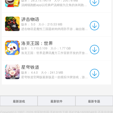
版本： 26.3.15.19079
大小：200.78 MB
汤姆猫跑酷app以经典IP汤姆猫为主角的休闲跑酷手游，延续同名APP角色设定，采用清新明快的Q萌画风打造沉浸式跑...
进击物语
版本： 5.0
大小：215.53 MB
进击物语是魔性三国题材肉鸽塔防手游，融合随机合成、阵营羁绊、真人天梯与双人协作玩法，收录魏蜀吴群雄道家...
洛克王国：世界
版本： 1.110.0.109
大小：1.77 GB
洛克王国：世界是腾讯魔方工作室群开发的开放世界精灵养成手游，支持安卓、iOS及PC三端数据互通。游戏以3...
星穹铁道
版本： 4.4.0
大小：241.3 MB
星穹铁道官网版最新版是一款模拟卡牌游戏，游戏将完全模拟手游星穹铁道中许愿和卡牌的几率，玩家可以在这款模...
最新游戏
最新软件
最新专题
Copyright © 1997- 2026 华军软件园 手机软件下载 苏ICP备16008348号 不良信息举