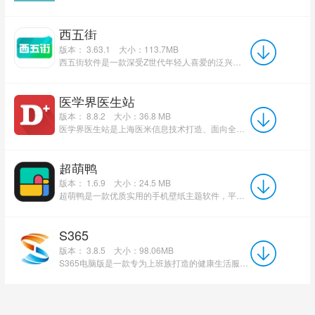
西五街
版本： 3.63.1
大小：113.7MB
西五街软件是一款深受Z世代年轻人喜爱的泛兴趣社区应用，由北京五街科技有限公司打造，专注美妆测评与兴趣社...
医学界医生站
版本： 8.8.2
大小：36.8 MB
医学界医生站是上海医米信息技术打造、面向全国医护从业者的专业医学学习平台，适配安卓、iOS移动端，累计注...
超萌鸭
版本： 1.6.9
大小：24.5 MB
超萌鸭是一款优质实用的手机壁纸主题软件，平台汇聚海量高清壁纸资源，涵盖丰富多元的风格与类型，能够充分满足...
S365
版本： 3.8.5
大小：98.06MB
S365电脑版是一款专为上班族打造的健康生活服务软件。S365 pp官方版集资讯、商城、圈子等多种功能于一身...