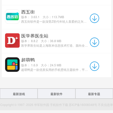
西五街
版本： 3.63.1
大小：113.7MB
西五街软件是一款深受Z世代年轻人喜爱的泛兴趣社区应用，由北京五街科技有限公司打造，专注美妆测评与兴趣社...
医学界医生站
版本： 8.8.2
大小：36.8 MB
医学界医生站是上海医米信息技术打造、面向全国医护从业者的专业医学学习平台，适配安卓、iOS移动端，累计注...
超萌鸭
版本： 1.6.9
大小：24.5 MB
超萌鸭是一款优质实用的手机壁纸主题软件，平台汇聚海量高清壁纸资源，涵盖丰富多元的风格与类型，能够充分满足...
最新游戏
最新软件
最新专题
Copyright © 1997- 2026 华军软件园 手机软件下载 苏ICP备16008348号 不良信息举