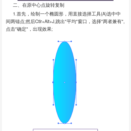
二、在原中心点旋转复制
1.首先，绘制一个椭圆形，用直接选择工具(A)选中中
间两锚点;然后Ctlr+Alt+J,跳出"平均"窗口，选择"两者兼有",
点击"确定"，出现效果;