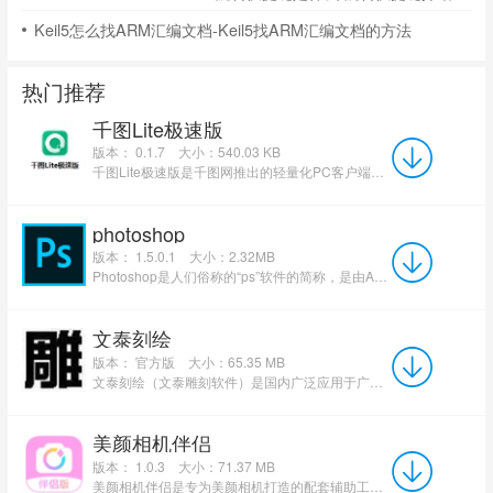
Keil5怎么找ARM汇编文档-Keil5找ARM汇编文档的方法
热门推荐
千图Lite极速版
版本： 0.1.7
大小：540.03 KB
千图Lite极速版是千图网推出的轻量化PC客户端，安装包仅500多KB，精简网页弹窗、资讯、社区等冗余模块...
photoshop
版本： 1.5.0.1
大小：2.32MB
Photoshop是人们俗称的“ps”软件的简称，是由Adobe公司开发和发行的功能十分强大的图像处理软件。Photosho...
文泰刻绘
版本： 官方版
大小：65.35 MB
文泰刻绘（文泰雕刻软件）是国内广泛应用于广告制作、标识标牌及工艺礼品行业的专业矢量图形设计与雕刻输出软...
美颜相机伴侣
版本： 1.0.3
大小：71.37 MB
美颜相机伴侣是专为美颜相机打造的配套辅助工具类应用，主打拓展拍照修图功能、提升修图效率，涵盖海量拓展素...