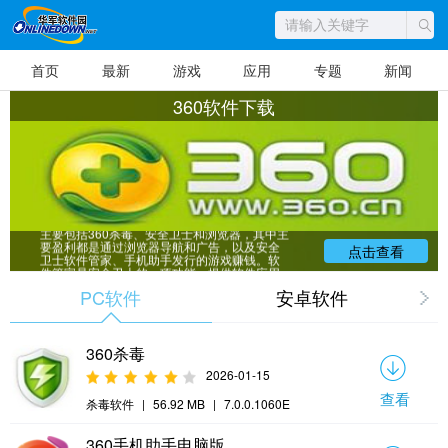
首页
最新
游戏
应用
专题
新闻
360软件下载
360是中国最大的安全软件公司，360软件
主要包括360杀毒、安全卫士和浏览器，其中主
要盈利都是通过浏览器导航和广告，以及安全
点击查看
卫士软件管家、手机助手发行的游戏赚钱。软
件管家是安全卫士的一项功能，提供软件应用
下载、安装、升级、卸载等功能，华军软件园
PC软件
安卓软件
提供360软件管家2017版官方下载。360安全卫
士分为电脑版和手机版，为电脑和手机提供安
全防护和电话骚扰等功能。
360杀毒
2026-01-15
查看
杀毒软件
|
56.92 MB
|
7.0.0.1060E
360手机助手电脑版