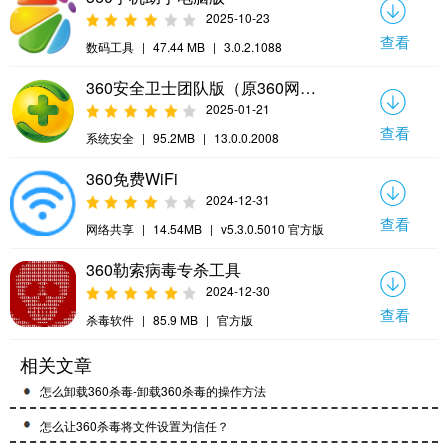
2025-10-23
查看
数码工具
|
47.44 MB
|
3.0.2.1088
360安全卫士团队版（原360网管版）
2025-01-21
查看
系统安全
|
95.2MB
|
13.0.0.2008
360免费WiFi
2024-12-31
查看
网络共享
|
14.54MB
|
v5.3.0.5010 官方版
360勒索病毒专杀工具
2024-12-30
查看
杀毒软件
|
85.9 MB
|
官方版
相关文章
怎么卸载360杀毒-卸载360杀毒的操作方法
怎么让360杀毒将文件设置为信任？