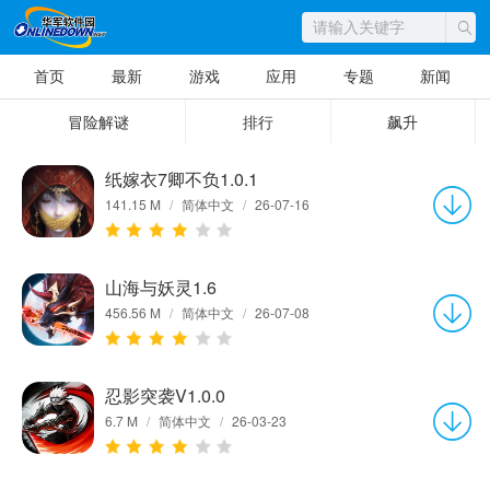
首页
最新
游戏
应用
专题
新闻
冒险解谜
排行
飙升
纸嫁衣7卿不负1.0.1
141.15 M
/
简体中文
/
26-07-16
山海与妖灵1.6
456.56 M
/
简体中文
/
26-07-08
忍影突袭V1.0.0
6.7 M
/
简体中文
/
26-03-23