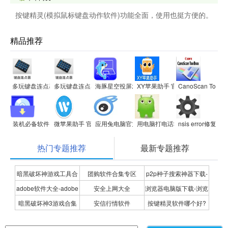
按键精灵(模拟鼠标键盘动作软件)功能全面，使用也挺方便的。
精品推荐
多玩键盘连点器
多玩键盘连点器
海豚星空投屏发送端
XY苹果助手 官方电脑版
CanoScan Too
装机必备软件
微苹果助手 官方最新版
应用兔电脑官方
用电脑打电话软件
nsis error修复工
热门专题推荐
最新专题推荐
暗黑破坏神游戏工具合
团购软件合集专区
p2p种子搜索神器下载-
adobe软件大全-adobe
安全上网大全
浏览器电脑版下载-浏览
集
P2P种子搜索神器专题
暗黑破坏神3游戏合集
安信行情软件
按键精灵软件哪个好?
全系列软件下载-adobe
器下载合集
按键精灵软件合集
软件下载