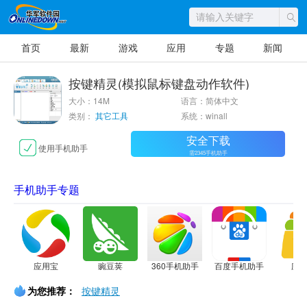
首页
最新
游戏
应用
专题
新闻
按键精灵(模拟鼠标键盘动作软件)
大小：14M
语言：简体中文
类别：
其它工具
系统：winall
安全下载
使用手机助手
需2345手机助手
手机助手专题
应用宝
豌豆荚
360手机助手
百度手机助手
应
为您推荐：
按键精灵