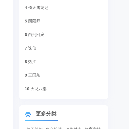
4
倚天屠龙记
5
阴阳师
6
白荆回廊
7
诛仙
8
热江
9
三国杀
10
天龙八部
更多分类