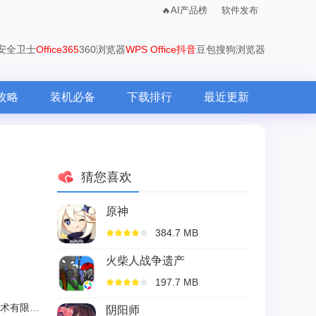
AI产品榜
软件发布
0安全卫士
Office365
360浏览器
WPS Office
抖音
豆包
搜狗浏览器
攻略
装机必备
下载排行
最近更新
猜您喜欢
原神
384.7 MB
火柴人战争遗产
197.7 MB
杭州游卡网络技术有限公司
阴阳师