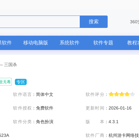
搜索
36
果软件
移动电脑版
系统软件
软件专题
教程
—
三国杀
专区
软件语言
：
简体中文
软件评分
：
软件授权
：
免费软件
更新时间
：
2026-01-16
软件分类
：
角色扮演
版本
：
4.3.1
623A
软件厂商
：