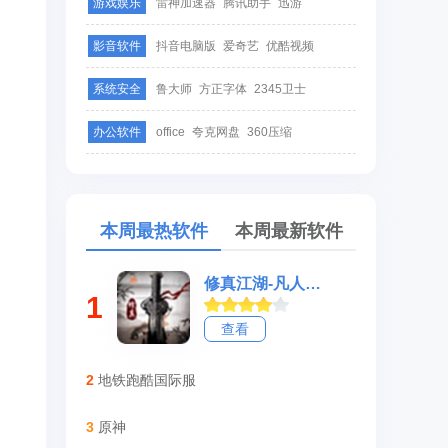
游戏娱乐
雷神加速器
腾讯助手
迅游
影音软件
抖音电脑版
爱奇艺
优酷视频
系统安全
鲁大师
方正字体
2345卫士
办公软件
office
夸克网盘
360压缩
本周最热软件
本周最新软件
修真江湖-凡人修仙
1
查看
2
地铁跑酷国际服
3
原神