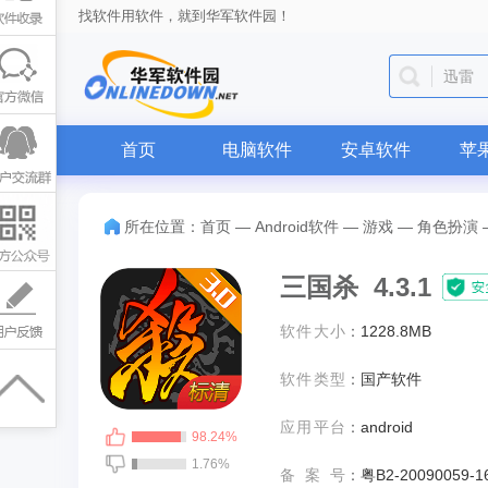
找软件用软件，就到华军软件园！
迅雷
首页
电脑软件
安卓软件
苹
所在位置：
首页
—
Android软件
—
游戏
—
角色扮演
三国杀 4.3.1
软件大小
：
1228.8MB
软件类型
：
国产软件
应用平台
：
android
98.24%
1.76%
备案号
：
粤B2-20090059-1