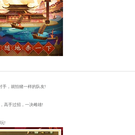
对手，就怕猪一样的队友!
手，高手过招，一决雌雄!
玩!