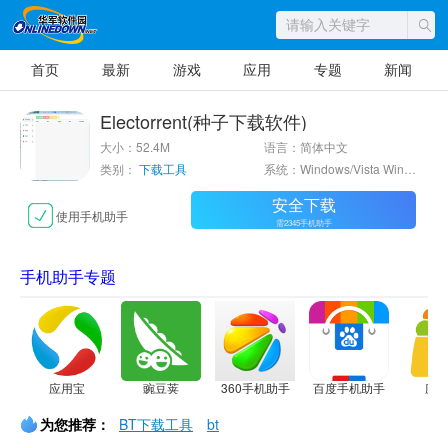
首页
最新
游戏
应用
专题
新闻
Electorrent(种子下载软件)
大小：52.4M
语言：简体中文
类别：
下载工具
系统：Windows/Vista Win7 Win8 WinXP WinAll
安全下载
使用手机助手
需2345手机助手
手机助手专题
应用宝
豌豆荚
360手机助手
百度手机助手
应
为您推荐：
BT下载工具
bt