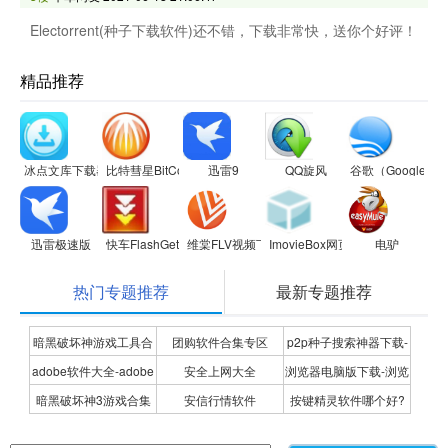
Electorrent(种子下载软件)还不错，下载非常快，送你个好评！
精品推荐
冰点文库下载器
比特彗星BitComet
迅雷9
QQ旋风
谷歌（Google
迅雷极速版
快车FlashGet
维棠FLV视频下载软件
ImovieBox网页视频下载器
电驴
热门专题推荐
最新专题推荐
暗黑破坏神游戏工具合
团购软件合集专区
p2p种子搜索神器下载-
adobe软件大全-adobe
安全上网大全
浏览器电脑版下载-浏览
集
P2P种子搜索神器专题
暗黑破坏神3游戏合集
安信行情软件
按键精灵软件哪个好?
全系列软件下载-adobe
器下载合集
按键精灵软件合集
软件下载