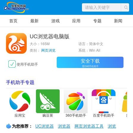
首页
最新
游戏
应用
专题
新闻
UC浏览器电脑版
大小：165M
语言：简体中文
类别：
网页浏览
系统：Win All
安全下载
使用手机助手
需2345手机助手
手机助手专题
应用宝
豌豆荚
360手机助手
百度手机助手
应
为您推荐：
UC浏览器
浏览器
网页浏览器工具
浏览