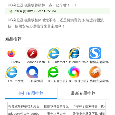
UC浏览器电脑版超级棒！点一亿个赞！！！
3楼
华军网友
2021-05-27 15:50:04
UC浏览器电脑版整体感觉不错，还是挺满意的,安装运行很流
畅！按照安装步骤指导来非常顺利！
精品推荐
Firefox
Adobe Flash Player
IE9 (Internet explorer 9)
Internet Explorer 8
搜狗高速浏览器
IE9.0中文版
QQ浏览器
360安全浏览器
360极速浏览器
猎豹安全浏览器
热门专题推荐
最新专题推荐
暗黑破坏神游戏工具合
团购软件合集专区
p2p种子搜索神器下载-
adobe软件大全-adobe
安全上网大全
浏览器电脑版下载-浏览
集
P2P种子搜索神器专题