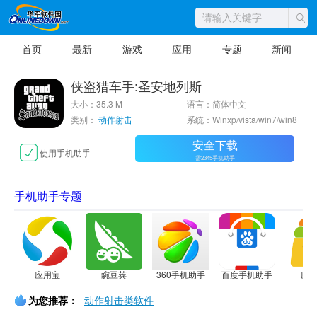
首页
最新
游戏
应用
专题
新闻
侠盗猎车手:圣安地列斯
大小：35.3 M
语言：简体中文
类别：
动作射击
系统：Winxp/vista/win7/win8
安全下载
使用手机助手
需2345手机助手
手机助手专题
应用宝
豌豆荚
360手机助手
百度手机助手
应
为您推荐：
动作射击类软件