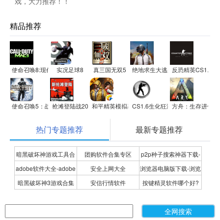
戏，大力推荐！！
精品推荐
使命召唤8:现代战争3
实况足球8
真三国无双5
绝地求生大逃杀
反恐精英CS1.5
使命召唤5：战争世界
抢滩登陆战2012
和平精英模拟器应用宝版
CS1.6生化狂潮(精简硬盘版)
方舟：生存进化
热门专题推荐
最新专题推荐
暗黑破坏神游戏工具合
团购软件合集专区
p2p种子搜索神器下载-
adobe软件大全-adobe
安全上网大全
浏览器电脑版下载-浏览
集
P2P种子搜索神器专题
暗黑破坏神3游戏合集
安信行情软件
按键精灵软件哪个好?
全系列软件下载-adobe
器下载合集
按键精灵软件合集
软件下载