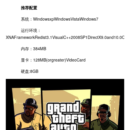
推荐配置
系统：WindowsxpWindowsVistaWindows7
运行环境：
XNAFrameworkRedist3.1VisualC++2008SP1DirectX9.0and10.0CPU
内存：384MB
显卡：128MB(orgreater)VideoCard
硬盘:8GB