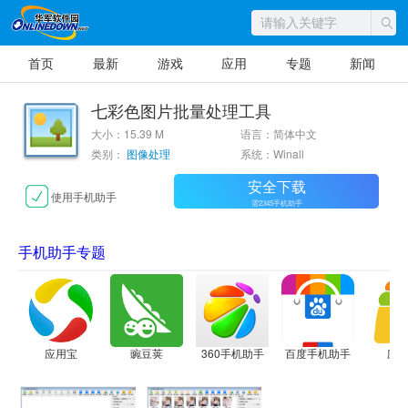
首页
最新
游戏
应用
专题
新闻
七彩色图片批量处理工具
大小：15.39 M
语言：简体中文
类别：
图像处理
系统：Winall
安全下载
使用手机助手
需2345手机助手
手机助手专题
应用宝
豌豆荚
360手机助手
百度手机助手
应