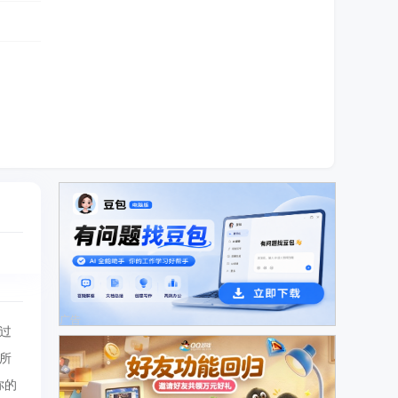
广告
过
所
你的