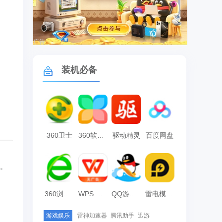
广告
装机必备
360卫士
360软件管家
驱动精灵
百度网盘
绑。
360浏览器
WPS Office
QQ游戏大厅
雷电模拟器
游戏娱乐
雷神加速器
腾讯助手
迅游