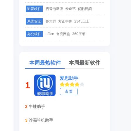
影音软件
抖音电脑版
爱奇艺
优酷视频
系统安全
鲁大师
方正字体
2345卫士
办公软件
office
夸克网盘
360压缩
本周最热软件
本周最新软件
爱思助手
1
查看
2
牛蛙助手
3
沙漏验机助手