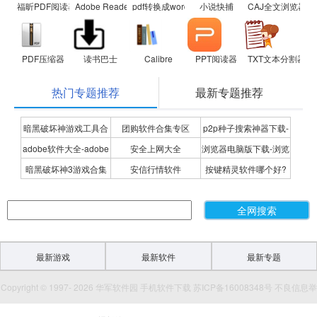
福昕PDF阅读器
Adobe Reader XI
pdf转换成word转换器
小说快捕
CAJ全文浏览器
PDF压缩器
读书巴士
Calibre
PPT阅读器
TXT文本分割器
热门专题推荐
最新专题推荐
暗黑破坏神游戏工具合
团购软件合集专区
p2p种子搜索神器下载-
adobe软件大全-adobe
安全上网大全
浏览器电脑版下载-浏览
集
P2P种子搜索神器专题
暗黑破坏神3游戏合集
安信行情软件
按键精灵软件哪个好?
全系列软件下载-adobe
器下载合集
按键精灵软件合集
软件下载
最新游戏
最新软件
最新专题
Copyright © 1997- 2026 华军软件园 手机软件下载 苏ICP备16008348号 不良信息举