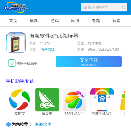
首页
最新
游戏
应用
专题
新闻
海海软件ePub阅读器
大小：11.2M
语言：简体中文
类别：
电子阅读
系统：Winxp/vista/win7/2000/2003
安全下载
使用手机助手
需2345手机助手
手机助手专题
应用宝
豌豆荚
360手机助手
百度手机助手
应
为您推荐：
海海软件