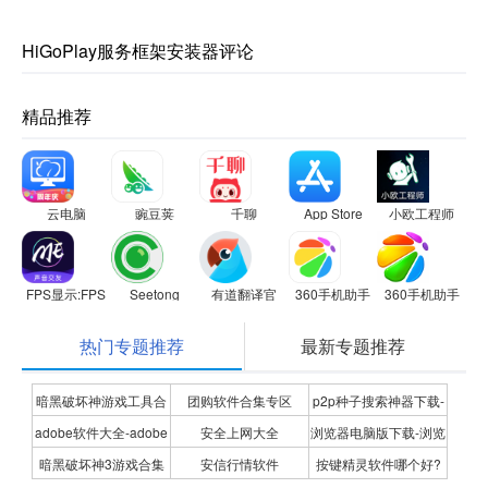
HiGoPlay服务框架安装器评论
精品推荐
云电脑
豌豆荚
千聊
App Store
小欧工程师
FPS显示:FPS Meter
Seetong
有道翻译官
360手机助手
360手机助手
热门专题推荐
最新专题推荐
暗黑破坏神游戏工具合
团购软件合集专区
p2p种子搜索神器下载-
adobe软件大全-adobe
安全上网大全
浏览器电脑版下载-浏览
集
P2P种子搜索神器专题
暗黑破坏神3游戏合集
安信行情软件
按键精灵软件哪个好?
全系列软件下载-adobe
器下载合集