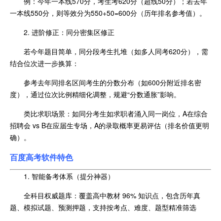
例：今年一本线570分，考生考620分（超线50分）；若去年
一本线550分，则等效分为550+50=600分（历年排名参考值）。
2. 进阶修正：同分密集区修正
若今年题目简单，同分段考生扎堆（如多人同考620分），需
结合位次进一步换算：
参考去年同排名区间考生的分数分布（如600分附近排名密
度），通过位次比例精细化调整，规避“分数通胀”影响。
类比求职场景：如同分考生如求职者涌入同一岗位，A在综合
招聘会 vs B在应届生专场，A的录取概率更易评估（排名价值更明
确）。
百度高考
软件特色
1. 智能备考体系（提分神器）
全科目权威题库：覆盖高中教材 96% 知识点，包含历年真
题、模拟试题、预测押题，支持按考点、难度、题型精准筛选