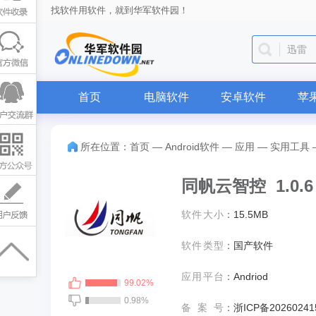
找软件用软件，就到华军软件园！
迅雷
首页
电脑软件
安卓软件
苹
所在位置：
首页
—
Android软件
—
应用
—
实用工具
同帆云智控 1.0.
软件大小
：
15.5MB
软件类型
：
国产软件
应用平台
：
Andriod
99.02%
0.98%
备案号
：
浙ICP备20260241