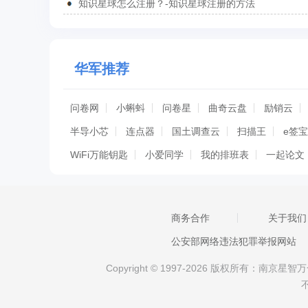
知识星球怎么注册？-知识星球注册的方法
华军推荐
问卷网
小蝌蚪
问卷星
曲奇云盘
励销云
半导小芯
连点器
国土调查云
扫描王
e签宝
WiFi万能钥匙
小爱同学
我的排班表
一起论文
信用家OA
汇通人才
亿联会议
迅捷录屏大师
万能空调遥控
个人简历
电子税务局
vivo互传
商务合作
关于我们
今日菜谱
Zip解压大师
老外管理器工具助手
公安部网络违法犯罪举报网站
Copyright © 1997-2026 版权所有：南