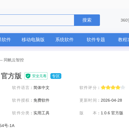
搜索
36
果软件
移动电脑版
系统软件
软件专题
教程
—
同帆云智控
6 官方版
专区
软件语言
：
简体中文
软件评分
：
软件授权
：
免费软件
更新时间
：
2026-04-28
软件分类
：
实用工具
版本
：
1.0.6 官方版
54号-1A