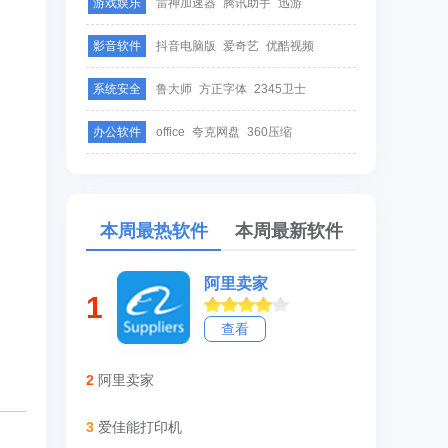
游戏娱乐
雷神加速器
腾讯助手
迅游
影音软件
抖音电脑版
爱奇艺
优酷视频
系统安全
鲁大师
方正字体
2345卫士
办公软件
office
夸克网盘
360压缩
本周最热软件
本周最新软件
阿里卖家
1
查看
2
阿里卖家
3
爱佳能打印机