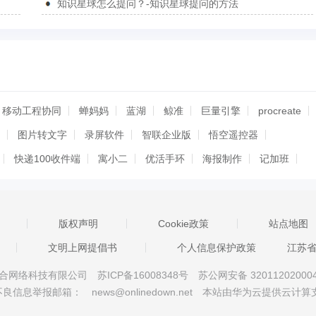
知识星球怎么提问？-知识星球提问的方法
移动工程协同
蝉妈妈
蓝湖
鲸准
巨量引擎
procreate
图片转文字
录屏软件
智联企业版
悟空遥控器
快递100收件端
寓小二
优活手环
海报制作
记加班
商米助手
职徒简历
隆道云
百度智能云
小度
当贝投屏
WorkBuddy
掌上无畏契约
Hi WAIC
慧清云手
版权声明
Cookie政策
站点地图
文明上网提倡书
个人信息保护政策
江苏
京星智万合网络科技有限公司
苏ICP备16008348号
苏公网安备 32011202000
不良信息举报邮箱：
news@onlinedown.net
本站由华为云提供云计算