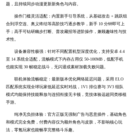
题，且持续同步动漫更新新角色与内容。
操作门槛灵活适配：内置新手引导系统，从基础攻击 + 跳跃组
合到浮空连、奥义终结等高阶技巧逐步教学，新手 10 分钟即可上
手；高手可钻研幽步打断、普攻藏招等进阶操作，兼顾趣味性与技
术性。
设备兼容性极强：针对不同配置机型深度优化，支持安卓 4.4
至 14 系统全适配，流畅模式下内存占用仅 50-100MB，低配手机
也能实现 30 帧稳定战斗，无闪退或素材加载失败问题。
联机体验流畅稳定：最新版本优化网络延迟问题，采用 ELO
匹配系统实现全球玩家低延迟实时对战，1V1 排位赛与 3V3 组队
模式均能保持技能释放与连招衔接无卡顿，竞技体验远超同类移植
手游。
纯净无负担体验：官方正版无强制广告与恶意插件，基础角色
和模式完全免费，付费内容仅为额外角色与皮肤，不影响核心玩
法，零氪玩家也能畅享完整格斗乐趣。