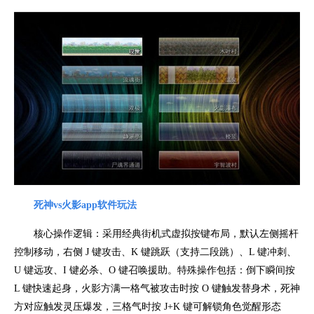
死神vs火影app
软件玩法
核心操作逻辑：采用经典街机式虚拟按键布局，默认左侧摇杆
控制移动，右侧 J 键攻击、K 键跳跃（支持二段跳）、L 键冲刺、
U 键远攻、I 键必杀、O 键召唤援助。特殊操作包括：倒下瞬间按
L 键快速起身，火影方满一格气被攻击时按 O 键触发替身术，死神
方对应触发灵压爆发，三格气时按 J+K 键可解锁角色觉醒形态