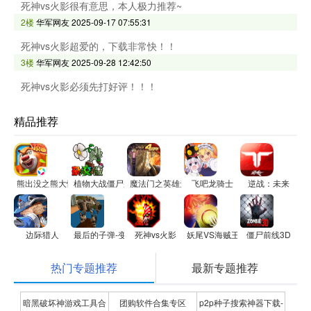
死神vs火影很有意思，本人极力推荐~
2楼
华军网友
2025-09-17 07:55:31
死神vs火影超爱的，下载非常快！！
3楼
华军网友
2025-09-28 12:42:50
死神vs火影必须先打好评！！！
精品推荐
熊出没之熊大快跑
植物大战僵尸杂交版（重制版）
魔法门之英雄无敌：王朝
飞吧龙骑士
逆战：未来
边际猎人
最后的子弹-变形机器人英雄
死神vs火影
妖尾VS海贼王
僵尸前线3D
热门专题推荐
最新专题推荐
暗黑破坏神游戏工具合
团购软件合集专区
p2p种子搜索神器下载-