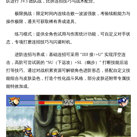
队进行 3V3 团队战，比拼连招技巧与战术配合。
极限挑战：限定时间内连续击败一波波强敌，考验续航能力与
操作极限，通关可获取稀有养成道具。
练习模式：提供全角色试用与伤害统计功能，可自定义对手状
态，专项打磨连招技巧与闪避时机。
进阶连招与养成：基础连招可采用 “JJJJ 接↑+U” 实现浮空连
击，高阶可尝试斑的 “SU（下远攻）+SL（幽步）” 打断技能后追
打等技巧。通过对战积累资源可解锁角色进阶形态，搭配自定义技
能组合与皮肤染色，打造个性化战斗风格，部分皮肤还附带专属技
能特效加成。