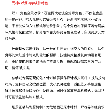
死神vs火影app
软件特色
双 IP 角色全景收录：覆盖两大动漫全篇章角色，不仅包含黑
崎一护卍解、鸣人九尾模式等经典形态，还新增朽木露琪亚破面
篇、宇智波佐助六道模式等进阶形象，每个角色均保留原著专属战
斗风格与技能逻辑。部分版本更支持跨界角色联动，实现跨次元对
战乐趣。
技能特效高度还原：从一护的月牙天冲到鸣人的螺旋丸，从冬
狮郎的大红莲冰轮丸到佐助的麒麟，技能特效精准复刻动漫名场
面，高阶技能附带全屏动画与震屏反馈，搭配原版招式音效与台
词，情怀感拉满。
移动端专属适配优化：针对触屏操作设计虚拟摇杆 + 技能按键
布局，支持自定义按键位置、大小及灵敏度，适配蓝牙手柄连接，
解决传统移植游戏操作生硬问题。同时保留离线单机模式，无网络
时可畅玩剧情与练习模式。
场景互动与彩蛋机制：对战地图还原木叶村、尸魂界等经典场