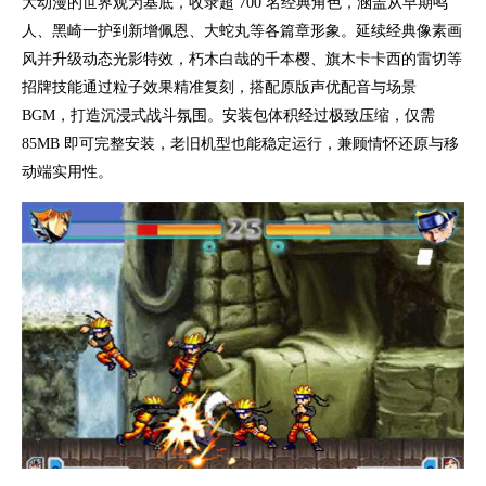
大动漫的世界观为基底，收录超 700 名经典角色，涵盖从早期鸣
人、黑崎一护到新增佩恩、大蛇丸等各篇章形象。延续经典像素画
风并升级动态光影特效，朽木白哉的千本樱、旗木卡卡西的雷切等
招牌技能通过粒子效果精准复刻，搭配原版声优配音与场景
BGM，打造沉浸式战斗氛围。安装包体积经过极致压缩，仅需
85MB 即可完整安装，老旧机型也能稳定运行，兼顾情怀还原与移
动端实用性。