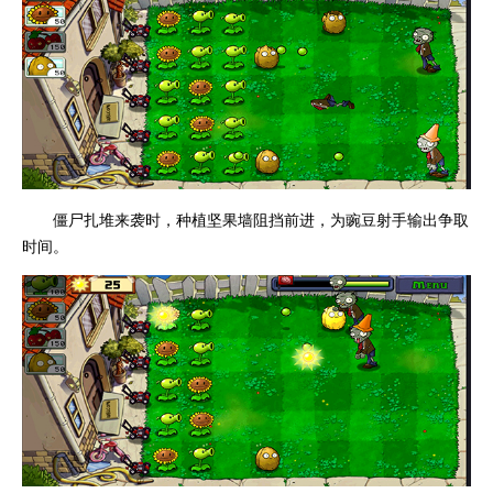
僵尸扎堆来袭时，种植坚果墙阻挡前进，为豌豆射手输出争取
时间。