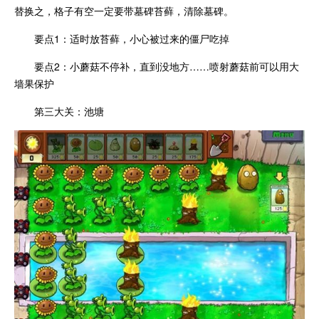
替换之，格子有空一定要带墓碑苔藓，清除墓碑。
要点1：适时放苔藓，小心被过来的僵尸吃掉
要点2：小蘑菇不停补，直到没地方……喷射蘑菇前可以用大
墙果保护
第三大关：池塘