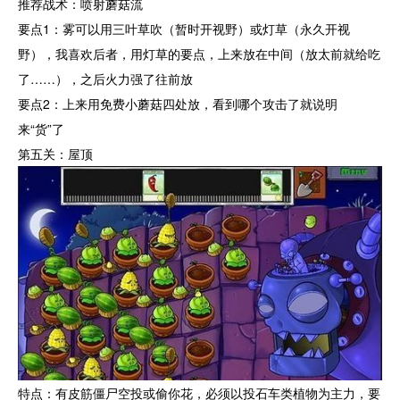
推荐战术：喷射蘑菇流
要点1：雾可以用三叶草吹（暂时开视野）或灯草（永久开视
野），我喜欢后者，用灯草的要点，上来放在中间（放太前就给吃
了……），之后火力强了往前放
要点2：上来用免费小蘑菇四处放，看到哪个攻击了就说明
来“货”了
第五关：屋顶
特点：有皮筋僵尸空投或偷你花，必须以投石车类植物为主力，要