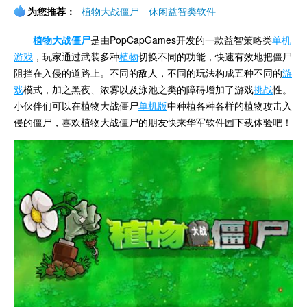
为您推荐：
植物大战僵尸
休闲益智类软件
植物大战僵尸
是由
PopCapGames开发的一款益智策略
类
单机
游戏
，玩家通过武装多种
植物
切换不同的功能，快速有效地把僵尸
阻挡在入侵的道路上。不同的敌人，不同的玩法构成五种不同的
游
戏
模式，加之黑夜、浓雾以及泳池之类的障碍增加了游戏
挑战
性。
小伙伴们可以在
植物大战僵尸
单机版
中种植各种
各样的植物攻击入
侵的僵尸，喜欢
植物大战僵尸
的朋友快来华军软件园下载体验吧！