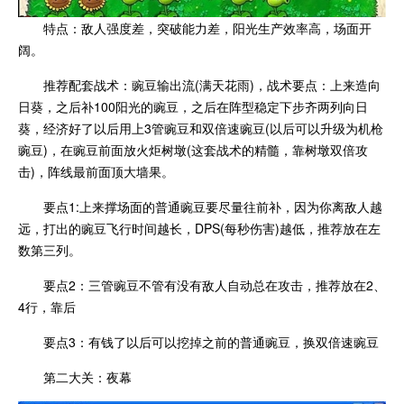
特点：敌人强度差，突破能力差，阳光生产效率高，场面开
阔。
推荐配套战术：豌豆输出流(满天花雨)，战术要点：上来造向
日葵，之后补100阳光的豌豆，之后在阵型稳定下步齐两列向日
葵，经济好了以后用上3管豌豆和双倍速豌豆(以后可以升级为机枪
豌豆)，在豌豆前面放火炬树墩(这套战术的精髓，靠树墩双倍攻
击)，阵线最前面顶大墙果。
要点1:上来撑场面的普通豌豆要尽量往前补，因为你离敌人越
远，打出的豌豆飞行时间越长，DPS(每秒伤害)越低，推荐放在左
数第三列。
要点2：三管豌豆不管有没有敌人自动总在攻击，推荐放在2、
4行，靠后
要点3：有钱了以后可以挖掉之前的普通豌豆，换双倍速豌豆
第二大关：夜幕