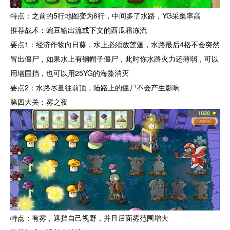
特点：之前的5行地图变为6行，中间多了水路，YG采集率高
推荐战术：豌豆输出流或下文的西瓜霜冻流
要点1：经济作物向日葵，水上必须放莲蓬，水路最后4格不会突然
冒出僵尸，如果水上有钢帽子僵尸，此时你水路火力还薄弱，可以
用墙国挡，也可以用25YG的海藻消灭
要点2：水路尽量往前顶，陆路上的僵尸不会产生影响
第四大关：雾之夜
特点：有雾，遮挡自己视野，并且后面雾范围增大