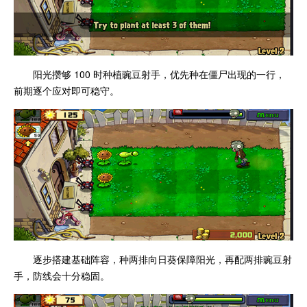
阳光攒够 100 时种植豌豆射手，优先种在僵尸出现的一行，
前期逐个应对即可稳守。
逐步搭建基础阵容，种两排向日葵保障阳光，再配两排豌豆射
手，防线会十分稳固。