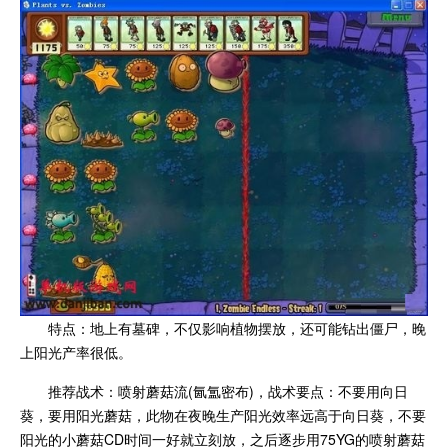
特点：地上有墓碑，不仅影响植物摆放，还可能钻出僵尸，晚
上阳光产率很低。
推荐战术：喷射蘑菇流(氤氲密布)，战术要点：不要用向日
葵，要用阳光蘑菇，此物在夜晚生产阳光效率远高于向日葵，不要
阳光的小蘑菇CD时间一好就立刻放，之后逐步用75YG的喷射蘑菇