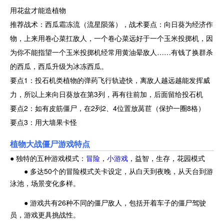
用花盆才能造植物
推荐战术：西瓜霜冻流（流星陨落），战术要点：向日葵为经济作
物，上来用卷心菜扛敌人，一个卷心菜远好于一个玉米投掷机，因
为你不能指望一个玉米投掷机经常用黄油晕敌人……有钱了换群杀
的西瓜，西瓜升级为冰冻西瓜。
要点1：投石机类植物的弹药飞行轨迹快，离敌人越远越能发挥威
力，所以上来向日葵放在第3列，再有往前加，后面留给投石机
要点2：如有皮筋僵尸，在2列2、4位置放莴苣（保护一圈8格）
要点3：用大墙果卡怪
植物大战僵尸游戏特点
● 独特的五种游戏模式：
冒险
，
小游戏
，益智，生存，花园模式
● 多达50个的冒险模式关卡设定，从白天到夜晚，从天台到游
泳池，场景变化多样。
● 游戏共有26种不同的僵尸敌人，包括开着车子的僵尸驾驶
员，游戏更具挑战性。