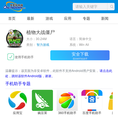
首页
最新
游戏
应用
专题
新闻
植物大战僵尸
大小：30.24M
语言：简体中文
类别：
智力游戏
系统：Win All
安全下载
使用手机助手
需2345手机助手
温馨提示：该页面为非安卓软件，此软件不支持Android用户安装，
请点击此
处，跳转该软件Android版，谢谢。
手机助手专题
应用宝
豌豆荚
360手机助手
百度手机助手
应