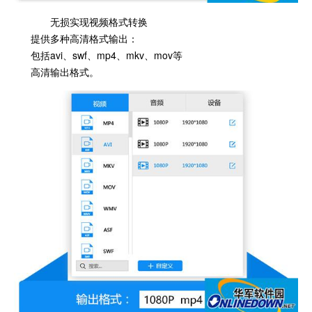
无损实现视频格式转换
提供多种高清格式输出：
包括avi、swf、mp4、mkv、mov等
高清输出格式。