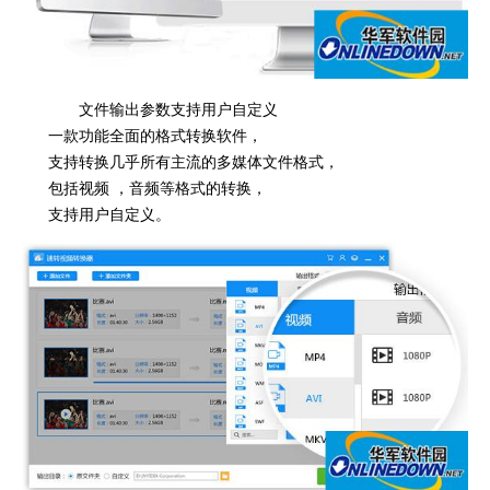
文件输出参数支持用户自定义
一款功能全面的格式转换软件，
支持转换几乎所有主流的多媒体文件格式，
包括视频 ，音频等格式的转换，
支持用户自定义。