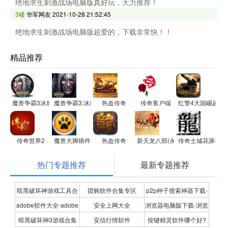
绝地求生刺激战场电脑版真好玩，大力推荐！
3楼
华军网友
2021-10-28 21:52:45
绝地求生刺激战场电脑版超爱的，下载非常快！！
精品推荐
魔兽争霸3冰封王座修改器
魔兽争霸3:冰封王座
热血传奇
传奇客户端
红警4大国崛起
传奇世界2
魔兽大脚插件
热血传奇
新天龙八部(永恒经典版)
传奇土城花屏补丁
热门专题推荐
最新专题推荐
暗黑破坏神游戏工具合
团购软件合集专区
p2p种子搜索神器下载-
adobe软件大全-adobe
安全上网大全
浏览器电脑版下载-浏览
集
P2P种子搜索神器专题
暗黑破坏神3游戏合集
安信行情软件
按键精灵软件哪个好?
全系列软件下载-adobe
器下载合集