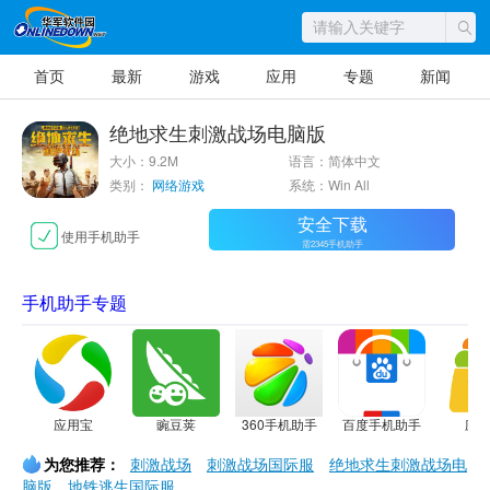
首页
最新
游戏
应用
专题
新闻
绝地求生刺激战场电脑版
大小：9.2M
语言：简体中文
类别：
网络游戏
系统：Win All
安全下载
使用手机助手
需2345手机助手
手机助手专题
应用宝
豌豆荚
360手机助手
百度手机助手
应
为您推荐：
刺激战场
刺激战场国际服
绝地求生刺激战场电
脑版
地铁逃生国际服