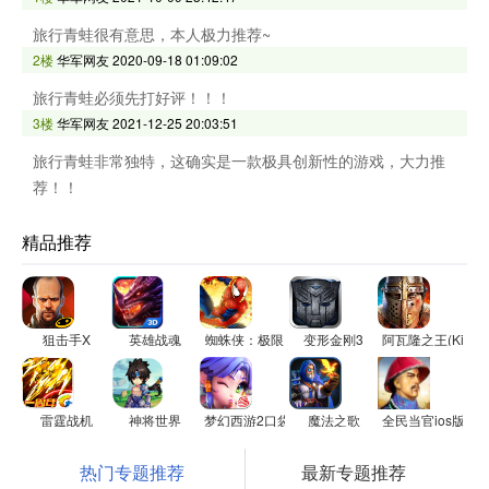
旅行青蛙很有意思，本人极力推荐~
2楼
华军网友
2020-09-18 01:09:02
旅行青蛙必须先打好评！！！
3楼
华军网友
2021-12-25 20:03:51
旅行青蛙非常独特，这确实是一款极具创新性的游戏，大力推
荐！！
精品推荐
狙击手X
英雄战魂
蜘蛛侠：极限
变形金刚3
阿瓦隆之王(King of
雷霆战机
神将世界
梦幻西游2口袋版
魔法之歌
全民当官ios版
热门专题推荐
最新专题推荐