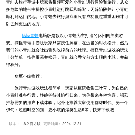
青蛙去旅行手游中玩家将带领可爱的小青蛙进行冒险和旅行，从众
多危险的地带中操控小青蛙进行跳跃和躲避，闪躲陷阱并让小青蛙
顺利到达目的地。小青蛙去旅行游戏里只有成功度过重重困难才可
以去到更远的地方。
搞怪青蛙
电脑版是款以小青蛙为主打造的休闲闯关类游
戏。搞怪青蛙手游版玩家只需按住屏幕，在适当的时机松开，然后
我们的小青蛙就会吐出舌头吃掉前方的球球。搞怪青蛙游戏的玩法
十分简单，按住屏幕并松开，青蛙就会吞食前方出现的小球，并获
得积分。
华军小编推荐：
旅行青蛙游戏玩法很简单，玩家从庭院收集三叶草，为自己的
小青蛙准备行囊，静静等待其旅行归来，为你带来各种惊喜，强烈
推荐需要的用户下载体验，此外还推荐大家使用群雄时代、另一个
伊甸：超越时空的猫、史小坑的爆笑生活9等，快来下载吧
版本：
1.8.2 官方版
| 更新时间：
2024-12-31