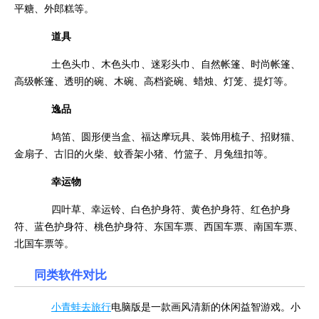
平糖、外郎糕等。
道具
土色头巾、木色头巾、迷彩头巾、自然帐篷、时尚帐篷、
高级帐篷、透明的碗、木碗、高档瓷碗、蜡烛、灯笼、提灯等。
逸品
鸠笛、圆形便当盒、福达摩玩具、装饰用梳子、招财猫、
金扇子、古旧的火柴、蚊香架小猪、竹篮子、月兔纽扣等。
幸运物
四叶草、幸运铃、白色护身符、黄色护身符、红色护身
符、蓝色护身符、桃色护身符、东国车票、西国车票、南国车票、
北国车票等。
同类软件对比
小青蛙去旅行
电脑版是一款画风清新的休闲益智游戏。小