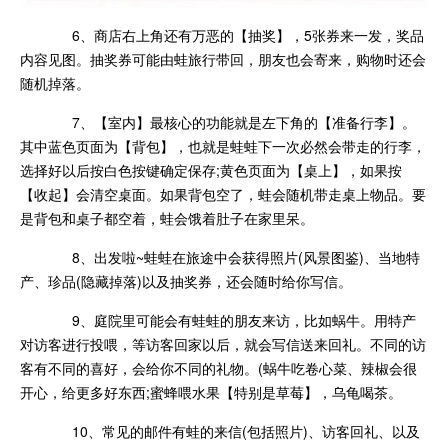
6、商店右上角还有万恶的【抽奖】，5张券来一发，奖品
内容见图。抽奖券可能由蛙旅行带回，朋友也会寄来，购物时还会
随机掉落。
7、【室内】最核心的功能就是左下角的【准备行李】。
其中蓝色页面为【背包】，也就是蛙蛙下一次必然会带走的行李，
选择好以后按白色按键确定保存;黄色页面为【桌上】，如果按
【收起】会清空桌面。如果背包空了，蛙会随机带走桌上物品。要
是背包和桌子都空着，蛙会饿着肚子在家里呆。
8、出发啦~蛙蛙在旅途中会获得照片(风景图鉴)、当地特
产、珍品(隐藏掉落)以及抽奖券，还会随时给你写信。
9、庭院里可能会有蛙蛙的朋友来访，比如蜗牛。用特产
对访客进行投喂，等访客回家以后，就会写信送来回礼。不同的访
客有不同的喜好，会给你不同的礼物。(蜗牛吃卷心菜、辣椒会很
开心，给更多好东西;蜜蜂喂水果【特别是草莓】，乌龟喝茶。
10、常见的邮件有蛙的来信(包括照片)、访客回礼、以及