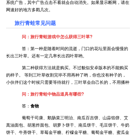
系统广告，其中广告点击不看就会自动消失。如果显示断网，请在
网速好的地方多戳几次。
旅行青蛙常见问题
问：旅行青蛙游戏中怎么获得三叶草?
答：第一种是随着时间的流逝，门口的花坛里面会慢慢的
长出三叶草。还有一定几率长出四叶草哟。
第二种获得方法就是购买。不过貌似安卓版本的不能购买
的样子。 等到三叶草收割完毕不用再种了哟，你也没有种子的，
小伙伴们这个时候只需要等待就行，三叶草会自己长的，不用播种
问：旅行青蛙中物品道具有哪些?
答：
食物
葡萄干司康、鹅肠菜三明治、南瓜百吉饼、山蒜馅饼、艾
蒿油面包、胡葱炸面包、胡萝卜饼干、南瓜饼干、毛豆饼干、牛奶
饼干、牛蒡饼干、草莓金平糖、柠檬金平糖、葡萄金平糖、蜜瓜金