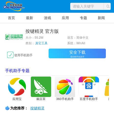
首页
最新
游戏
应用
专题
新闻
按键精灵 官方版
大小：55.2M
语言：简体中文
类别：
其它工具
系统：WinAll
安全下载
使用手机助手
需2345手机助手
手机助手专题
应用宝
豌豆荚
360手机助手
百度手机助手
应
为您推荐：
按键精灵